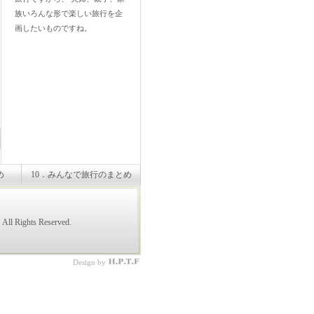
族いろんな形で楽しい旅行を企
画したいものですね。
め
10．みんなで旅行のまとめ
All Rights Reserved.
Design by
ホ
ー
ム
ペ