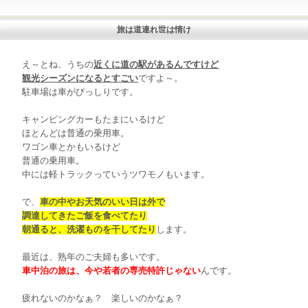
旅は道連れ世は情け
え～とね、うちの
近くに道の駅があるんですけど
観光シーズンになるとすごい
ですよ～。
駐車場は車がびっしりです。
キャンピングカーもたまにいるけど
ほとんどは普通の乗用車。
ワゴン車とかもいるけど
普通の乗用車。
中には軽トラックっていうツワモノもいます。
で、
車の中やお天気のいい日は外で
調達してきたご飯を食べてたり
朝通ると、洗濯ものを干してたり
します。
最近は、熟年のご夫婦も多いです。
車中泊の旅は、今や若者の専売特許じゃない
んです。
疲れないのかなぁ？ 楽しいのかなぁ？