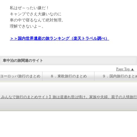
私はぜ～ったい嫌だ！
キャンプでさえ大嫌いなのに
車の中で寝るなんて絶対無理。
理解できないよ～。
＞＞国内世界遺産の旅ランキング（楽天トラベル調べ）
車中泊の旅関連のサイト
Page Top ▲
ヨーロッパ旅行のまとめ
８．東欧旅行のまとめ
９．国内旅行のまと
0．みんなで旅行のまとめサイト】旅は道連れ世は情け。家族や夫婦、親子の人情旅行